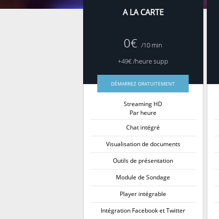
A LA CARTE
0€
/10 min
+49€ /heure supp
DÉMARREZ GRATUITEMENT
Streaming HD
Par heure
Chat intégré
Visualisation de documents
Outils de présentation
Module de Sondage
Player intégrable
Intégration Facebook et Twitter